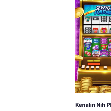
Kenalin Nih 