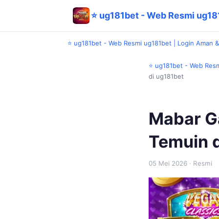
⭐ ug181bet - Web Resmi ug18
⭐ ug181bet - Web Resmi ug181bet | Login Aman 
⭐ ug181bet - Web Resm
di ug181bet
Mabar G
Temuin d
05 Mei 2026
· Resmi