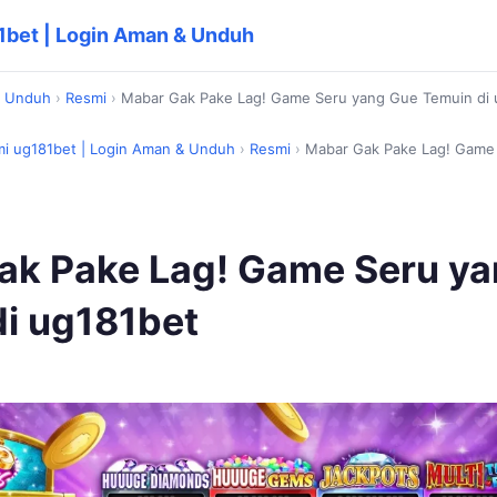
1bet | Login Aman & Unduh
& Unduh
›
Resmi
›
Mabar Gak Pake Lag! Game Seru yang Gue Temuin di 
i ug181bet | Login Aman & Unduh
›
Resmi
›
Mabar Gak Pake Lag! Game
ak Pake Lag! Game Seru y
i ug181bet