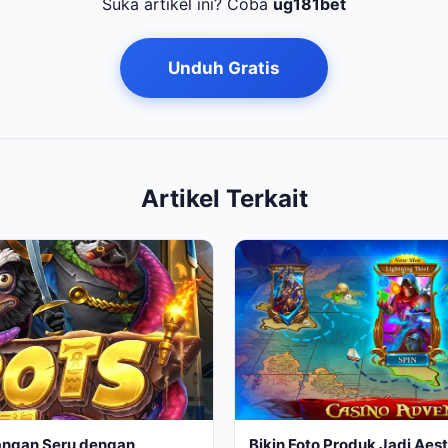
Suka artikel ini? Coba
ug181bet
Unduh Gratis
Artikel Terkait
angan Seru dengan
Bikin Foto Produk Jadi Ae