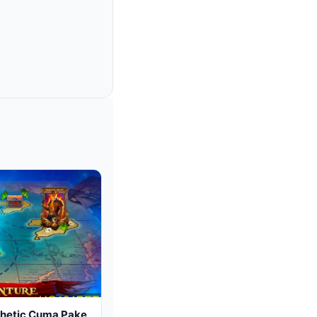
sthetic Cuma Pake